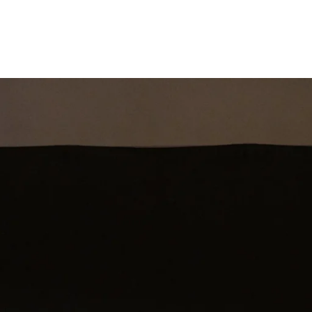
st
Theatershow
Training
Omdenkkrin