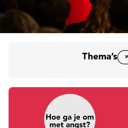
Thema’s
W