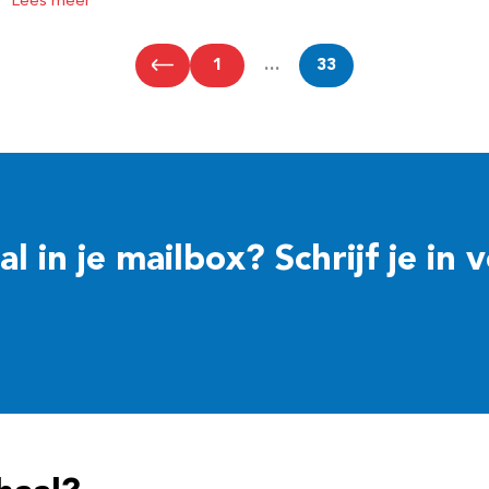
Lees meer
1
…
33
 in je mailbox? Schrijf je in 