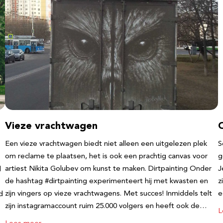
Vieze vrachtwagen
Een vieze vrachtwagen biedt niet alleen een uitgelezen plek
S
om reclame te plaatsen, het is ook een prachtig canvas voor
g
artiest Nikita Golubev om kunst te maken. Dirtpainting Onder
J
l
de hashtag #dirtpainting experimenteert hij met kwasten en
z
zijn vingers op vieze vrachtwagens. Met succes! Inmiddels telt
e
d
zijn instagramaccount ruim 25.000 volgers en heeft ook de…
L