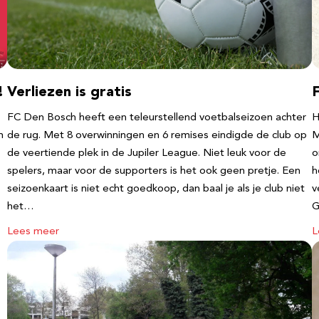
!
Verliezen is gratis
FC Den Bosch heeft een teleurstellend voetbalseizoen achter
H
m
de rug. Met 8 overwinningen en 6 remises eindigde de club op
M
de veertiende plek in de Jupiler League. Niet leuk voor de
o
spelers, maar voor de supporters is het ook geen pretje. Een
h
seizoenkaart is niet echt goedkoop, dan baal je als je club niet
v
het…
G
Lees meer
L