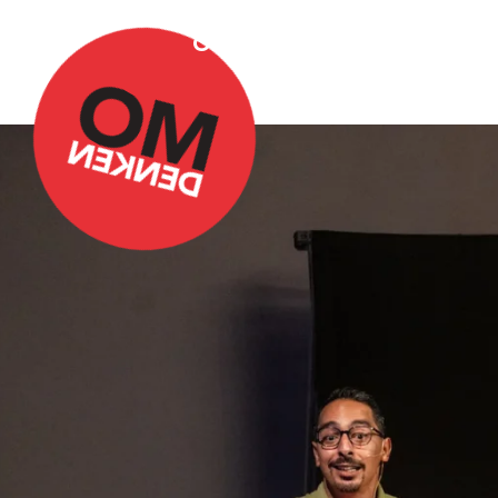
Over Omdenken
Podca