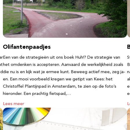
Olifantenpaadjes
ar
Een van de strategieën uit ons boek Huh!? De strategie van
S
at
het omdenken is accepteren. Aanvaard de werkelijkheid zoals
B
nd
die nu is en kijk wat je ermee kunt. Beweeg actief mee, zeg ja-
n
en. Een mooi voorbeeld kregen we getipt van Kees: het
a
Christoffel Plantijnpad in Amsterdam, te zien op de foto’s
e
hieronder. Een prachtig fietspad,…
Lees meer
L