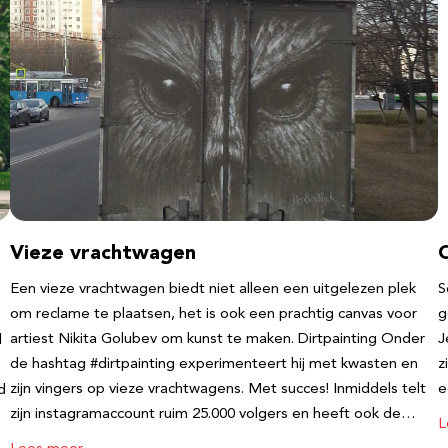
Vieze vrachtwagen
Een vieze vrachtwagen biedt niet alleen een uitgelezen plek
S
om reclame te plaatsen, het is ook een prachtig canvas voor
g
artiest Nikita Golubev om kunst te maken. Dirtpainting Onder
J
l
de hashtag #dirtpainting experimenteert hij met kwasten en
z
zijn vingers op vieze vrachtwagens. Met succes! Inmiddels telt
e
d
zijn instagramaccount ruim 25.000 volgers en heeft ook de…
L