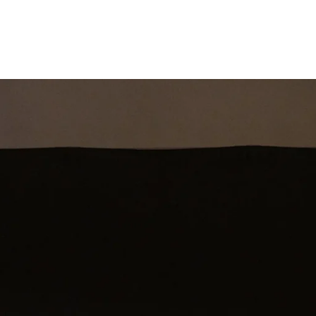
st
Theatershow
Training
Omdenkkrin