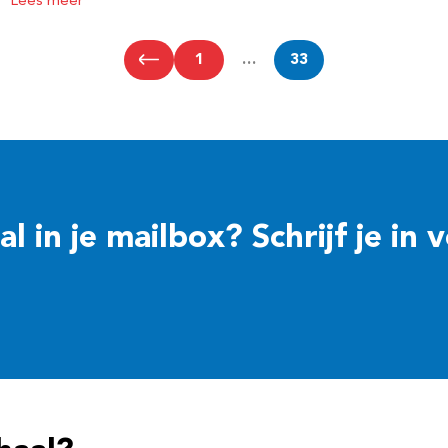
Lees meer
1
…
33
 in je mailbox? Schrijf je in 