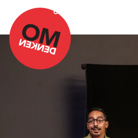
Over Omdenken
Podca