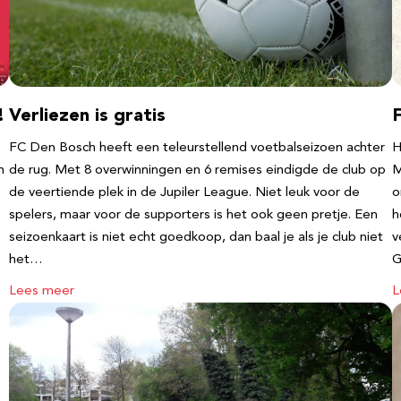
!
Verliezen is gratis
FC Den Bosch heeft een teleurstellend voetbalseizoen achter
H
m
de rug. Met 8 overwinningen en 6 remises eindigde de club op
M
de veertiende plek in de Jupiler League. Niet leuk voor de
o
spelers, maar voor de supporters is het ook geen pretje. Een
h
seizoenkaart is niet echt goedkoop, dan baal je als je club niet
v
het…
G
Lees meer
L