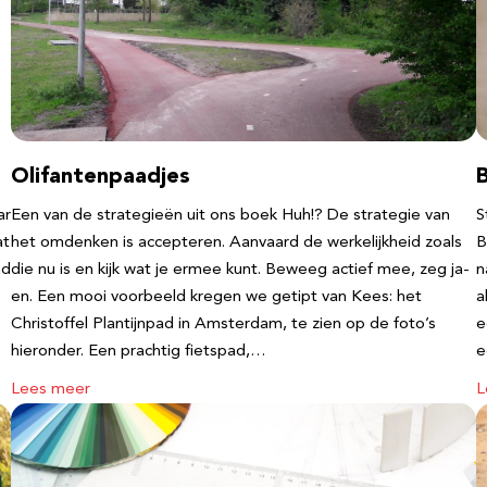
Olifantenpaadjes
ar
Een van de strategieën uit ons boek Huh!? De strategie van
S
at
het omdenken is accepteren. Aanvaard de werkelijkheid zoals
B
nd
die nu is en kijk wat je ermee kunt. Beweeg actief mee, zeg ja-
n
en. Een mooi voorbeeld kregen we getipt van Kees: het
a
Christoffel Plantijnpad in Amsterdam, te zien op de foto’s
e
hieronder. Een prachtig fietspad,…
Lees meer
L