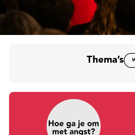
Thema’s
W