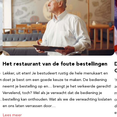
Het restaurant van de foute bestellingen
e
Lekker, uit eten! Je bestudeert rustig de hele menukaart en
an
doet je best om een goede keuze te maken. De bediening
‘
neemt je bestelling op en… brengt je het verkeerde gerecht!
z
Vervelend, toch? Wel als je verwacht dat de bediening je
m
e…
bestelling kan onthouden. Wat als we die verwachting loslaten
c
en ons laten verrassen door…
d
e
Lees meer