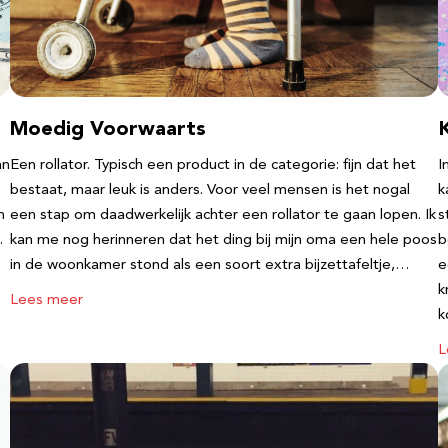
Moedig Voorwaarts
an
Een rollator. Typisch een product in de categorie: fijn dat het
I
bestaat, maar leuk is anders. Voor veel mensen is het nogal
k
n
een stap om daadwerkelijk achter een rollator te gaan lopen. Ik
s
.
kan me nog herinneren dat het ding bij mijn oma een hele poos
b
in de woonkamer stond als een soort extra bijzettafeltje,…
e
k
Lees meer
k
L