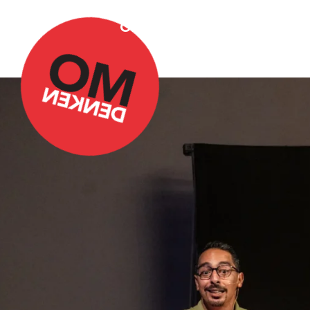
Over Omdenken
Podca