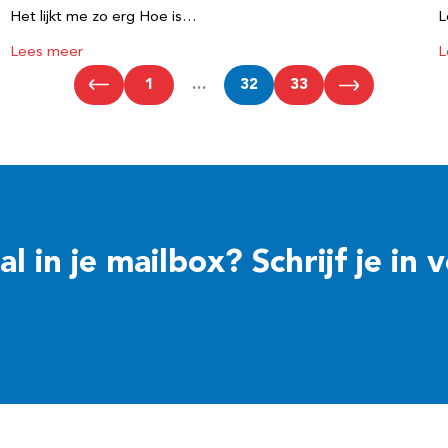
Het lijkt me zo erg Hoe is…
L
Lees meer
L
1
…
32
33
 in je mailbox? Schrijf je in 