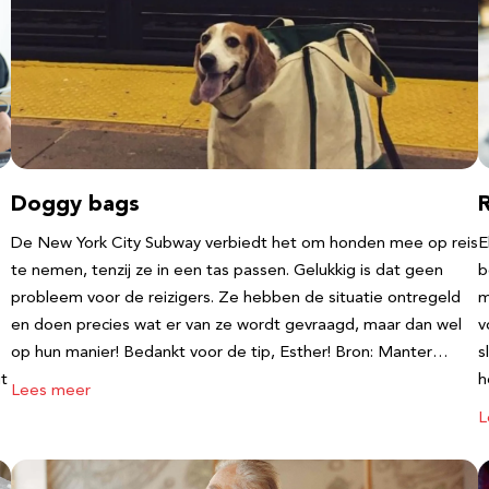
Doggy bags
De New York City Subway verbiedt het om honden mee op reis
E
te nemen, tenzij ze in een tas passen. Gelukkig is dat geen
b
probleem voor de reizigers. Ze hebben de situatie ontregeld
m
en doen precies wat er van ze wordt gevraagd, maar dan wel
v
op hun manier! Bedankt voor de tip, Esther! Bron: Manter…
s
it
h
Lees meer
L