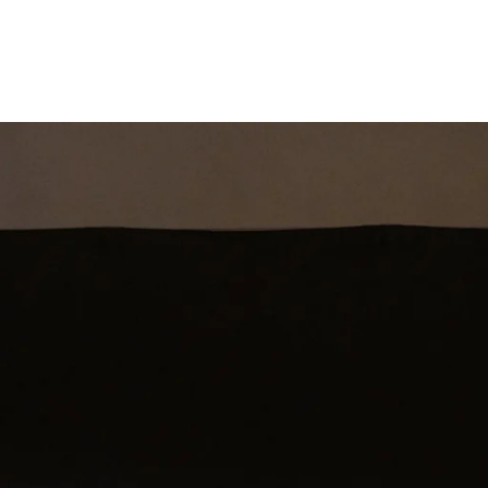
st
Theatershow
Training
Omdenkkrin