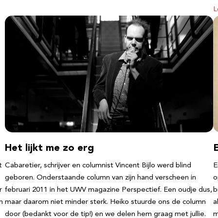
L
Het lijkt me zo erg
t
Cabaretier, schrijver en columnist Vincent Bijlo werd blind
E
geboren. Onderstaande column van zijn hand verscheen in
o
r
februari 2011 in het UWV magazine Perspectief. Een oudje dus,
b
n
maar daarom niet minder sterk. Heiko stuurde ons de column
a
door (bedankt voor de tip!) en we delen hem graag met jullie.
m