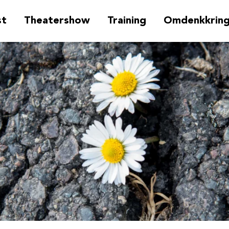
st
Theatershow
Training
Omdenkkrin