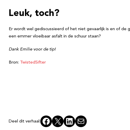
Leuk, toch?
Er wordt wel gediscussieerd of het niet gevaarlijk is en of de 
een emmer vloeibaar asfalt in de schuur staan?
Dank Emilie voor de tip!
Bron:
TwistedSifter
Facebook
X
LinkedIn
E-mail
Deel dit verhaal: