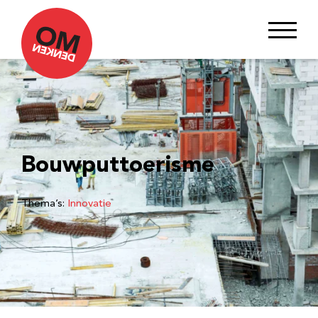
Bouwputtoerisme
Thema’s:
Innovatie