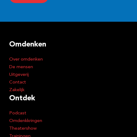
i
l
a
d
Omdenken
r
e
Over omdenken
s
De mensen
Uitgeverij
Contact
Zakelijk
Ontdek
Podcast
Omdenkkringen
Theatershow
Trainingen