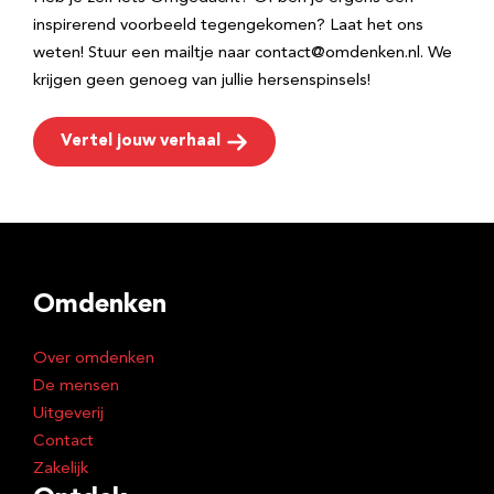
inspirerend voorbeeld tegengekomen? Laat het ons
weten! Stuur een mailtje naar contact@omdenken.nl. We
krijgen geen genoeg van jullie hersenspinsels!
Vertel jouw verhaal
Omdenken
Over omdenken
De mensen
Uitgeverij
Contact
Zakelijk