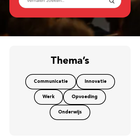
Thema’s
Communicatie
Innovatie
Werk
Opvoeding
Onderwijs