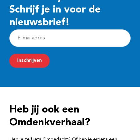
Schrijf je in voor de
nieuwsbrief!
E
-
m
Inschrijven
a
i
l
a
d
Heb jij ook een
r
e
Omdenkverhaal?
s
Heb je zelf iets Omgedacht? Of ben je ergens een