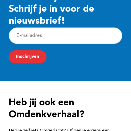
Schrijf je in voor de
nieuwsbrief!
E
-
m
Inschrijven
a
i
l
a
d
Heb jij ook een
r
e
Omdenkverhaal?
s
Heb je zelf iets Omgedacht? Of ben je ergens een