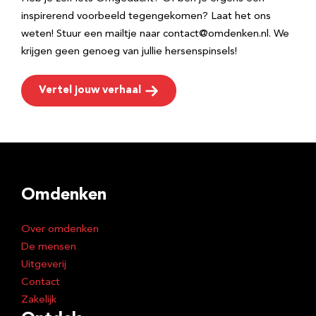
inspirerend voorbeeld tegengekomen? Laat het ons
weten! Stuur een mailtje naar contact@omdenken.nl. We
krijgen geen genoeg van jullie hersenspinsels!
Vertel jouw verhaal
Omdenken
Over omdenken
De mensen
Uitgeverij
Contact
Zakelijk