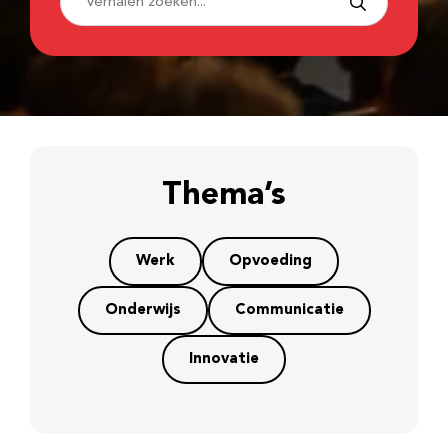
Thema’s
Werk
Opvoeding
Onderwijs
Communicatie
Innovatie