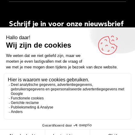
Schrijf je in voor onze nieuwsbrief
E-
mailadres
Inschrijven
Facebook
Instagram
LinkedIn
YouTube
Spotify
Copyright 2026
Algemene voorwaarden
Privacyverklaring
Zakelijk
Persoonlijk