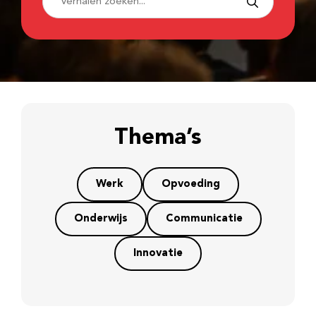
Thema’s
Werk
Opvoeding
Onderwijs
Communicatie
Innovatie