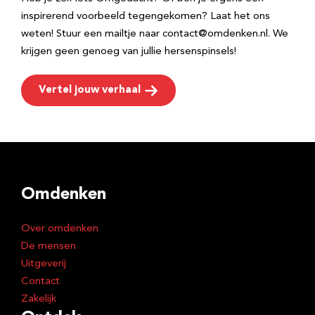
inspirerend voorbeeld tegengekomen? Laat het ons
weten! Stuur een mailtje naar contact@omdenken.nl. We
krijgen geen genoeg van jullie hersenspinsels!
Vertel jouw verhaal
Omdenken
Over omdenken
De mensen
Uitgeverij
Contact
Zakelijk