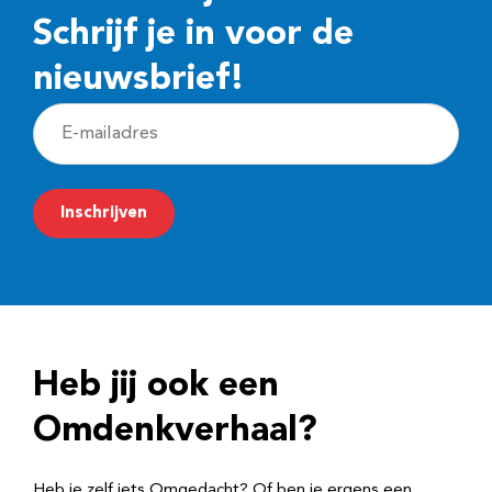
Schrijf je in voor de
nieuwsbrief!
E
-
m
Inschrijven
a
i
l
a
d
Heb jij ook een
r
e
Omdenkverhaal?
s
Heb je zelf iets Omgedacht? Of ben je ergens een