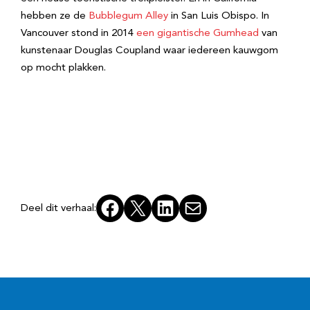
hebben ze de
Bubblegum Alley
in San Luis Obispo. In
Vancouver stond in 2014
een gigantische Gumhead
van
kunstenaar Douglas Coupland waar iedereen kauwgom
op mocht plakken.
Facebook
X
LinkedIn
E-mail
Deel dit verhaal: