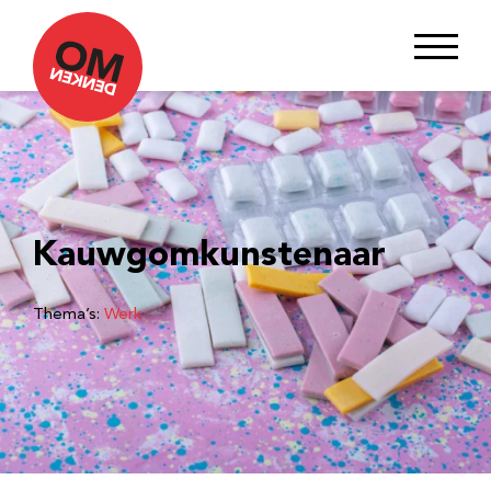
Kauwgomkunstenaar
Thema’s:
Werk