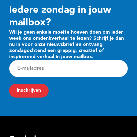
Iedere zondag in jouw
mailbox?
Wil je geen enkele moeite hoeven doen om ieder
week ons omdenkverhaal te lezen? Schrijf je dan
nu in voor onze nieuwsbrief en ontvang
zondagochtend een grappig, creatief of
inspirerend verhaal in jouw mailbox.
E
-
m
Inschrijven
a
i
l
a
d