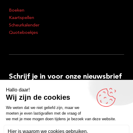
Boeken
Kaartspellen
Scheurkalender
Quoteboekjes
Schrijf je in voor onze nieuwsbrief
E-
mailadres
Inschrijven
Facebook
Instagram
LinkedIn
YouTube
Spotify