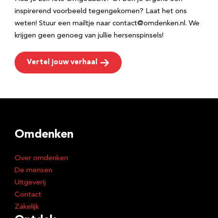
inspirerend voorbeeld tegengekomen? Laat het ons
weten! Stuur een mailtje naar contact@omdenken.nl. We
krijgen geen genoeg van jullie hersenspinsels!
Vertel jouw verhaal
Omdenken
Over omdenken
De mensen
Uitgeverij
Contact
Zakelijk