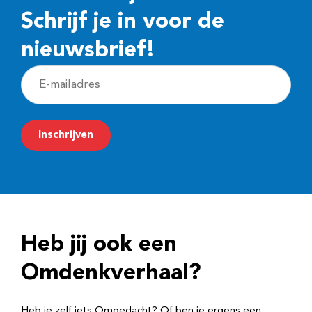
Schrijf je in voor de
nieuwsbrief!
E
-
m
Inschrijven
a
i
l
a
d
Heb jij ook een
r
e
Omdenkverhaal?
s
Heb je zelf iets Omgedacht? Of ben je ergens een