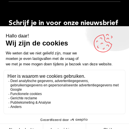
Schrijf je in voor onze nieuwsbrief
E-
mailadres
Inschrijven
Facebook
Instagram
LinkedIn
YouTube
Spotify
Copyright 2026
Algemene voorwaarden
Privacyverklaring
Zakelijk
Persoonlijk