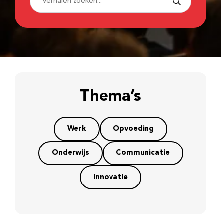
Thema’s
Werk
Opvoeding
Onderwijs
Communicatie
Innovatie