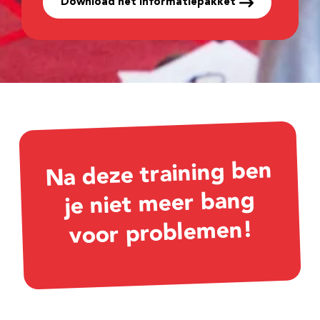
Download het informatiepakket
Na deze training ben
je niet meer bang
voor problemen!