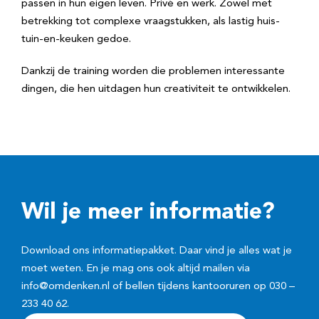
passen in hun eigen leven. Privé en werk. Zowel met
betrekking tot complexe vraagstukken, als lastig huis-
tuin-en-keuken gedoe.
Dankzij de training worden die problemen interessante
dingen, die hen uitdagen hun creativiteit te ontwikkelen.
Wil je meer informatie?
Download ons informatiepakket. Daar vind je alles wat je
moet weten. En je mag ons ook altijd mailen via
info@omdenken.nl of bellen tijdens kantooruren op 030 –
233 40 62.