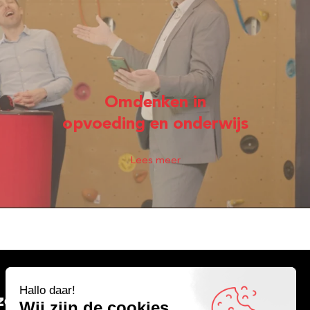
Omdenken in
opvoeding en onderwijs
Lees meer
nze nieuwsbrief