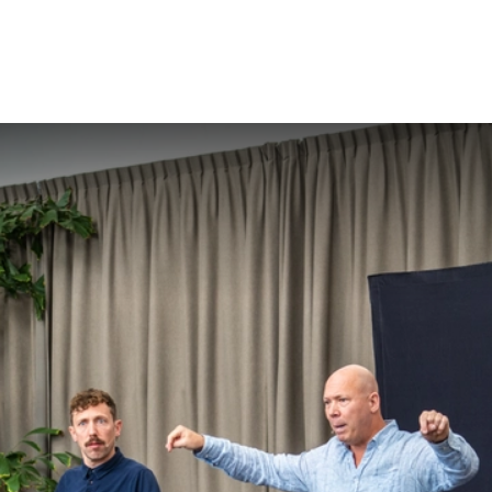
lijke programma’s
Over Omdenken
W