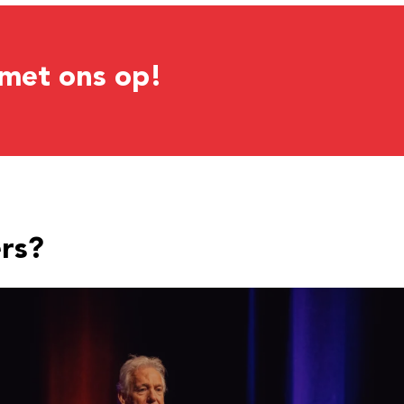
met ons op!
ers?