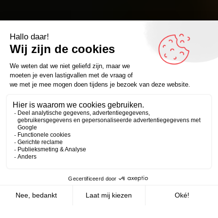
Zakelijk
De mensen
De mensen
Ontmoet de mensen van Omdenken. Het team
dat vanaf het kantoor in Utrecht de toko
draaiende houdt. De trainers: de mannen en
vrouwen die iedere dag door het hele land onze
shows verzorgen. En onze techniekpartners die
er iedere dag voor zorgen dat onze trainers ook
Zakelijk
Persoonlijk
daadwerkelijk te zien en te horen zijn.