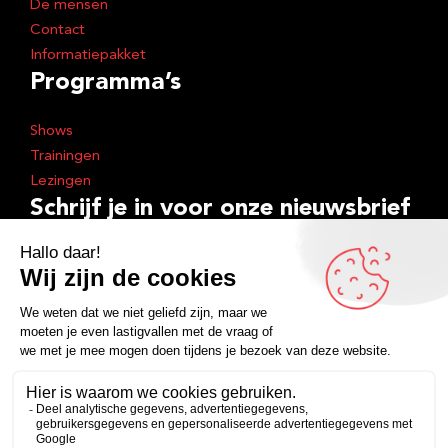
De mensen
Contact
Informatiepakket
Programma’s
Shows
Trainingen
Lezingen
Schrijf je in voor onze nieuwsbrief
E
-
m
Inschrijven
a
i
Facebook
Instagram
LinkedIn
YouTube
Spotify
l
a