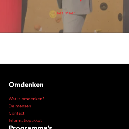
Lees meer
Omdenken
Wat is omdenken?
De mensen
Contact
Informatiepakket
Programma’s