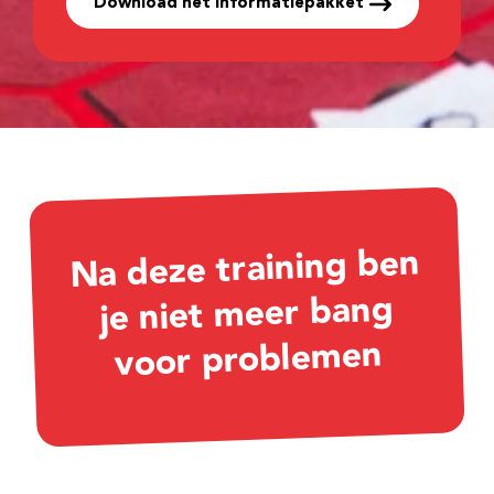
Download het informatiepakket
Na deze training ben
je niet meer bang
voor problemen