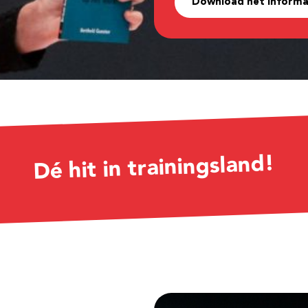
Download het informa
Dé hit in trainingsland!