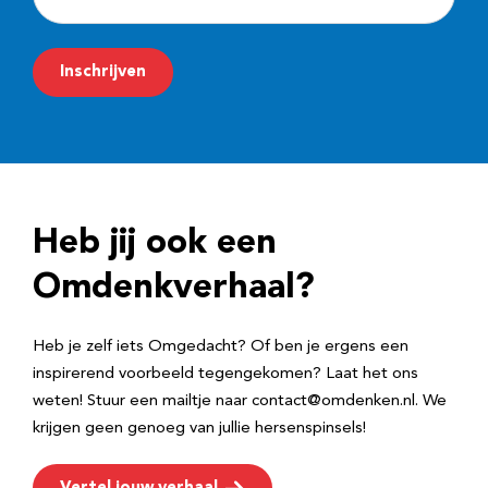
-
m
Inschrijven
a
i
l
a
d
Heb jij ook een
r
e
Omdenkverhaal?
s
Heb je zelf iets Omgedacht? Of ben je ergens een
inspirerend voorbeeld tegengekomen? Laat het ons
weten! Stuur een mailtje naar contact@omdenken.nl. We
krijgen geen genoeg van jullie hersenspinsels!