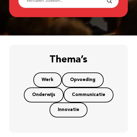
Thema’s
Werk
Opvoeding
Onderwijs
Communicatie
Innovatie