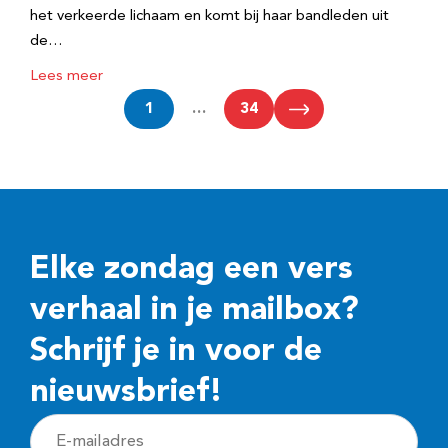
het verkeerde lichaam en komt bij haar bandleden uit
de…
Lees meer
1
…
34
Elke zondag een vers
verhaal in je mailbox?
Schrijf je in voor de
nieuwsbrief!
E