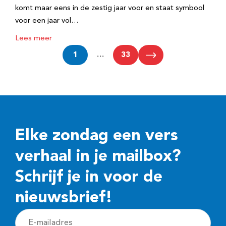
komt maar eens in de zestig jaar voor en staat symbool
voor een jaar vol…
Lees meer
1
…
33
Elke zondag een vers
verhaal in je mailbox?
Schrijf je in voor de
nieuwsbrief!
E