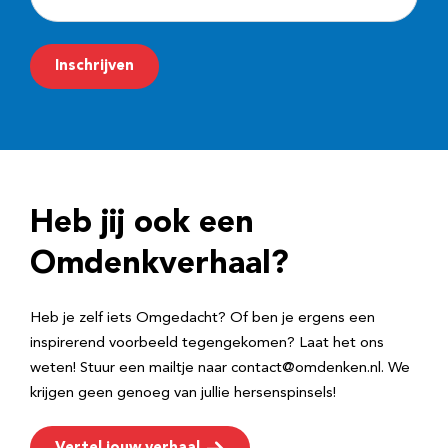
-
m
Inschrijven
a
i
l
a
d
Heb jij ook een
r
e
Omdenkverhaal?
s
Heb je zelf iets Omgedacht? Of ben je ergens een
inspirerend voorbeeld tegengekomen? Laat het ons
weten! Stuur een mailtje naar contact@omdenken.nl. We
krijgen geen genoeg van jullie hersenspinsels!