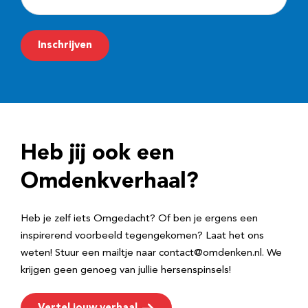
-
m
Inschrijven
a
i
l
a
d
Heb jij ook een
r
e
Omdenkverhaal?
s
Heb je zelf iets Omgedacht? Of ben je ergens een
inspirerend voorbeeld tegengekomen? Laat het ons
weten! Stuur een mailtje naar contact@omdenken.nl. We
krijgen geen genoeg van jullie hersenspinsels!