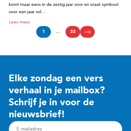
komt maar eens in de zestig jaar voor en staat symbool
voor een jaar vol…
Lees meer
1
…
33
Elke zondag een vers
verhaal in je mailbox?
Schrijf je in voor de
nieuwsbrief!
E