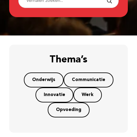
Thema’s
Onderwijs
Communicatie
Innovatie
Werk
Opvoeding