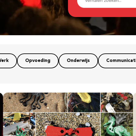
erk
Opvoeding
Onderwijs
Communicat