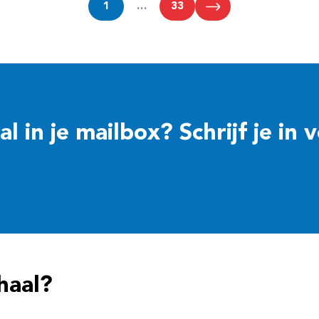
1
…
33
 in je mailbox? Schrijf je in 
haal?