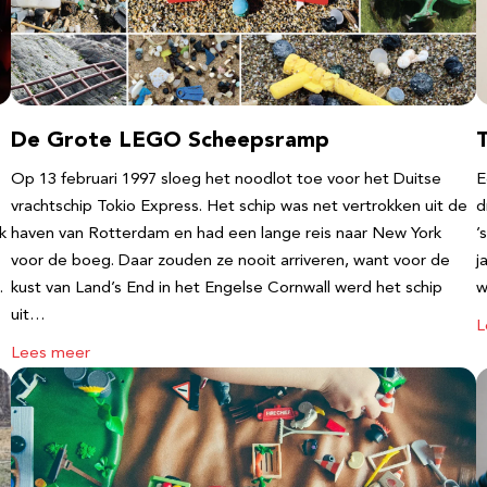
De Grote LEGO Scheepsramp
T
Op 13 februari 1997 sloeg het noodlot toe voor het Duitse
E
vrachtschip Tokio Express. Het schip was net vertrokken uit de
d
k
haven van Rotterdam en had een lange reis naar New York
’
voor de boeg. Daar zouden ze nooit arriveren, want voor de
j
…
kust van Land’s End in het Engelse Cornwall werd het schip
w
uit…
L
Lees meer