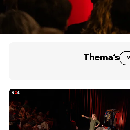
Thema’s
W