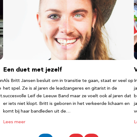
Een duet met jezelf
un
Als Britt Jansen besluit om in transitie te gaan, staat er veel op
I
e
het spel. Ze is al jaren de leadzangeres en gitarist in de
j
t.
succesvolle Leif de Leeuw Band maar ze voelt ook al jaren dat
b
er iets niet klopt. Britt is geboren in het verkeerde lichaam en
j
komt bij haar bandleden uit de…
v
Lees meer
L