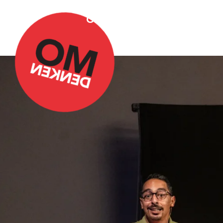
Over Omdenken
Podca