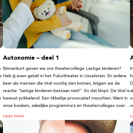
Autonomie – deel 1
b
Binnenkort geven we ons theatercollege Lastige kinderen?
I
e
Heb jij even geluk! in het Fulcotheater in IJsselstein. En iedere
h
keer als mensen die titel voorbij zien komen, krijgen we de
D
reactie “lastige kinderen bestaan niet!”. En dat klopt. De titel is
a
k
bewust prikkelend. Een tikkeltje provocatief misschien. Want in
o
onze boeken, zakelijke programma’s en theatercolleges over…
v
Lees meer
L