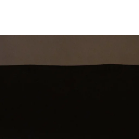
st
Theatershow
Training
Omdenkkrin