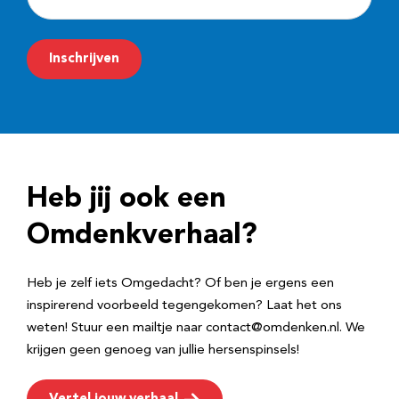
-
m
Inschrijven
a
i
l
a
d
Heb jij ook een
r
e
Omdenkverhaal?
s
Heb je zelf iets Omgedacht? Of ben je ergens een
inspirerend voorbeeld tegengekomen? Laat het ons
weten! Stuur een mailtje naar contact@omdenken.nl. We
krijgen geen genoeg van jullie hersenspinsels!