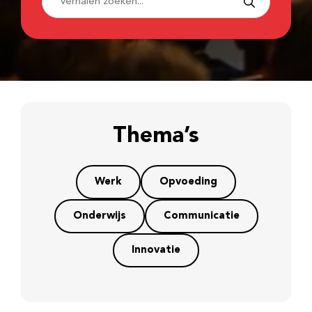
Thema’s
Werk
Opvoeding
Onderwijs
Communicatie
Innovatie