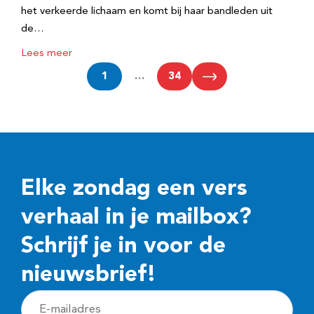
het verkeerde lichaam en komt bij haar bandleden uit
de…
Lees meer
1
…
34
Elke zondag een vers
verhaal in je mailbox?
Schrijf je in voor de
nieuwsbrief!
E