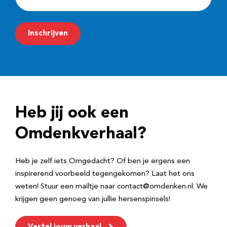
-
m
Inschrijven
a
i
l
a
d
Heb jij ook een
r
e
Omdenkverhaal?
s
Heb je zelf iets Omgedacht? Of ben je ergens een
inspirerend voorbeeld tegengekomen? Laat het ons
weten! Stuur een mailtje naar contact@omdenken.nl. We
krijgen geen genoeg van jullie hersenspinsels!