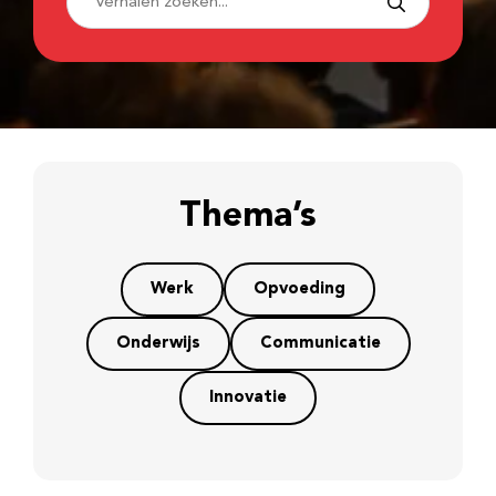
Thema’s
Werk
Opvoeding
Onderwijs
Communicatie
Innovatie