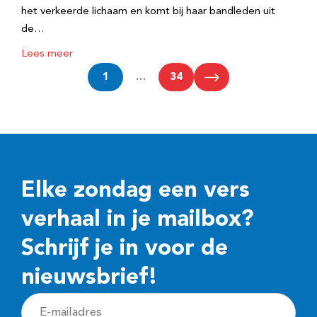
het verkeerde lichaam en komt bij haar bandleden uit
de…
Lees meer
1
…
34
Elke zondag een vers
verhaal in je mailbox?
Schrijf je in voor de
nieuwsbrief!
E