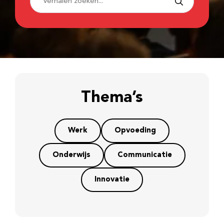
Thema’s
Werk
Opvoeding
Onderwijs
Communicatie
Innovatie