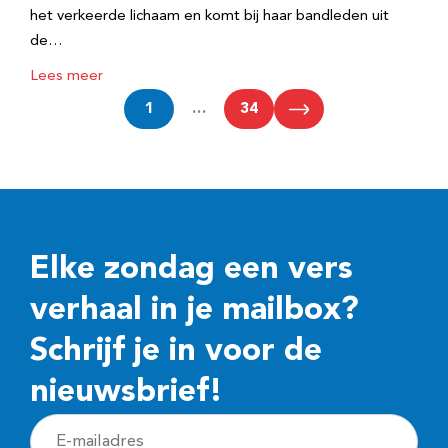
het verkeerde lichaam en komt bij haar bandleden uit
de…
Lees meer
1
…
34
Elke zondag een vers
verhaal in je mailbox?
Schrijf je in voor de
nieuwsbrief!
E