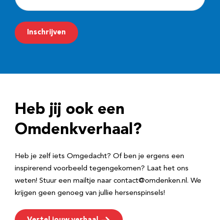
-
m
Inschrijven
a
i
l
a
d
Heb jij ook een
r
e
Omdenkverhaal?
s
Heb je zelf iets Omgedacht? Of ben je ergens een
inspirerend voorbeeld tegengekomen? Laat het ons
weten! Stuur een mailtje naar contact@omdenken.nl. We
krijgen geen genoeg van jullie hersenspinsels!