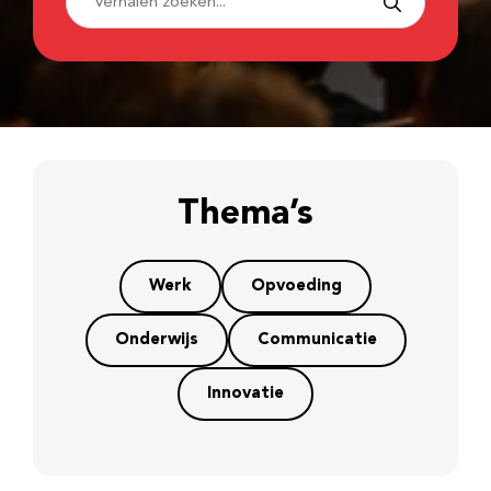
Thema’s
Werk
Opvoeding
Onderwijs
Communicatie
Innovatie