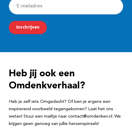
E
-
m
Inschrijven
a
i
l
a
d
Heb jij ook een
r
e
Omdenkverhaal?
s
Heb je zelf iets Omgedacht? Of ben je ergens een
inspirerend voorbeeld tegengekomen? Laat het ons
weten! Stuur een mailtje naar contact@omdenken.nl. We
krijgen geen genoeg van jullie hersenspinsels!