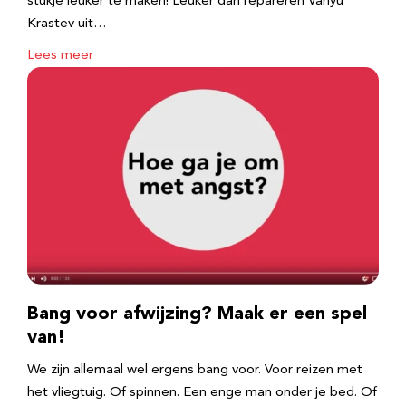
stukje leuker te maken! Leuker dan repareren Vanyu
Krastev uit…
Lees meer
Bang voor afwijzing? Maak er een spel
van!
We zijn allemaal wel ergens bang voor. Voor reizen met
het vliegtuig. Of spinnen. Een enge man onder je bed. Of