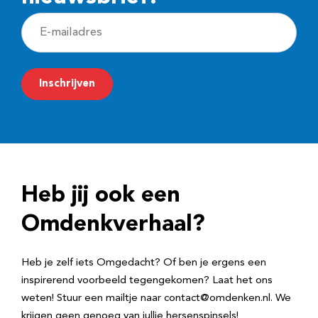
E
-
m
Inschrijven
a
i
l
a
d
Heb jij ook een
r
e
Omdenkverhaal?
s
Heb je zelf iets Omgedacht? Of ben je ergens een
inspirerend voorbeeld tegengekomen? Laat het ons
weten! Stuur een mailtje naar contact@omdenken.nl. We
krijgen geen genoeg van jullie hersenspinsels!