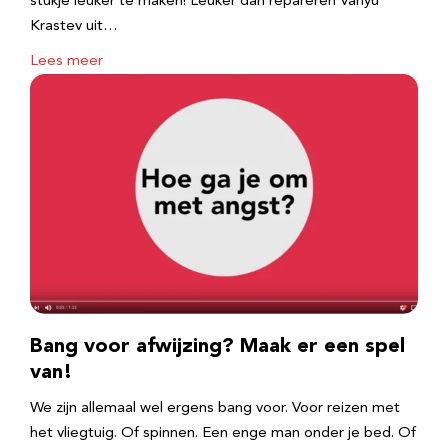
stukje leuker te maken! Leuker dan repareren Vanyu
Krastev uit…
Lees meer
Bang voor afwijzing? Maak er een spel
van!
We zijn allemaal wel ergens bang voor. Voor reizen met
het vliegtuig. Of spinnen. Een enge man onder je bed. Of