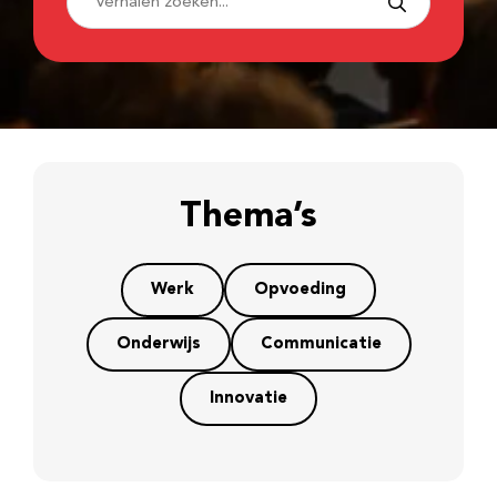
Thema’s
Werk
Opvoeding
Onderwijs
Communicatie
Innovatie