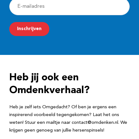
E
-
m
Inschrijven
a
i
l
a
d
Heb jij ook een
r
e
Omdenkverhaal?
s
Heb je zelf iets Omgedacht? Of ben je ergens een
inspirerend voorbeeld tegengekomen? Laat het ons
weten! Stuur een mailtje naar contact@omdenken.nl. We
krijgen geen genoeg van jullie hersenspinsels!