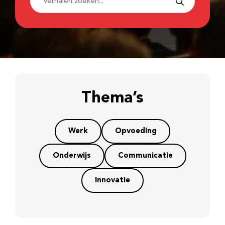
Thema’s
Werk
Opvoeding
Onderwijs
Communicatie
Innovatie