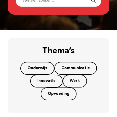
Thema’s
Onderwijs
Communicatie
Innovatie
Werk
Opvoeding