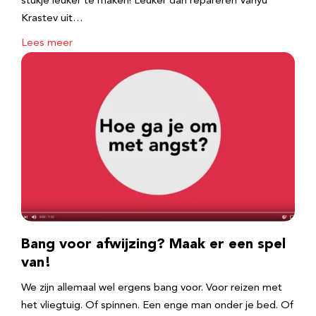
stukje leuker te maken! Leuker dan repareren Vanyu
Krastev uit…
Lees meer
Bang voor afwijzing? Maak er een spel
van!
We zijn allemaal wel ergens bang voor. Voor reizen met
het vliegtuig. Of spinnen. Een enge man onder je bed. Of