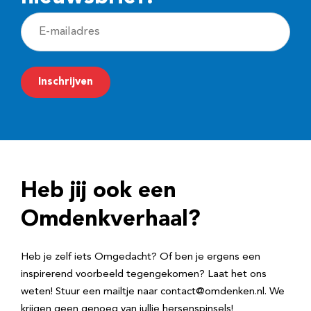
E
-
m
Inschrijven
a
i
l
a
d
Heb jij ook een
r
e
Omdenkverhaal?
s
Heb je zelf iets Omgedacht? Of ben je ergens een
inspirerend voorbeeld tegengekomen? Laat het ons
weten! Stuur een mailtje naar contact@omdenken.nl. We
krijgen geen genoeg van jullie hersenspinsels!