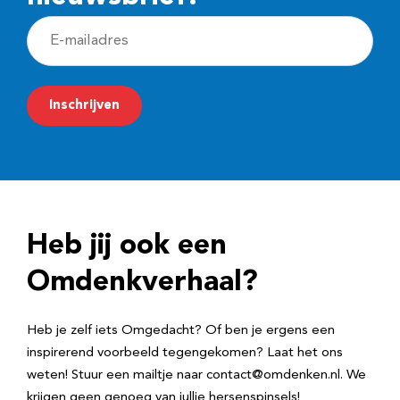
E
-
m
Inschrijven
a
i
l
a
d
Heb jij ook een
r
e
Omdenkverhaal?
s
Heb je zelf iets Omgedacht? Of ben je ergens een
inspirerend voorbeeld tegengekomen? Laat het ons
weten! Stuur een mailtje naar contact@omdenken.nl. We
krijgen geen genoeg van jullie hersenspinsels!