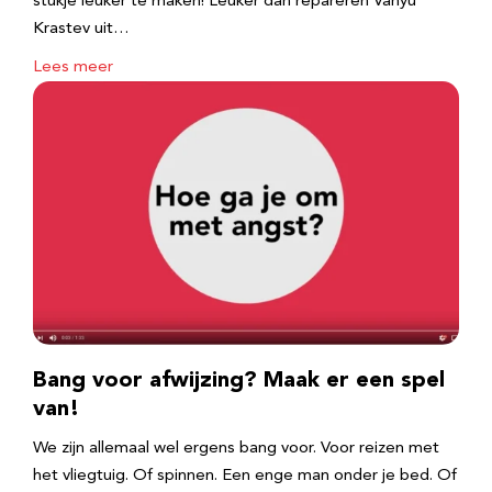
stukje leuker te maken! Leuker dan repareren Vanyu
Krastev uit…
Lees meer
Bang voor afwijzing? Maak er een spel
van!
We zijn allemaal wel ergens bang voor. Voor reizen met
het vliegtuig. Of spinnen. Een enge man onder je bed. Of