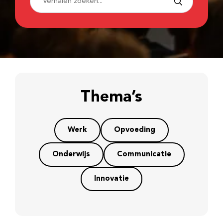
Thema’s
Werk
Opvoeding
Onderwijs
Communicatie
Innovatie