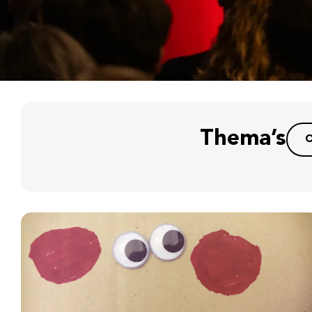
Thema’s
O