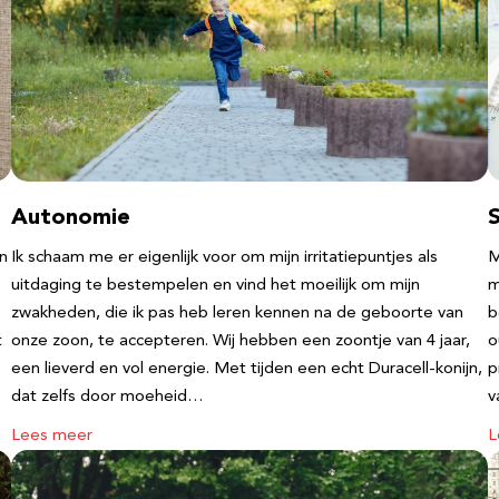
Autonomie
an
Ik schaam me er eigenlijk voor om mijn irritatiepuntjes als
M
uitdaging te bestempelen en vind het moeilijk om mijn
m
zwakheden, die ik pas heb leren kennen na de geboorte van
b
t
onze zoon, te accepteren. Wij hebben een zoontje van 4 jaar,
o
een lieverd en vol energie. Met tijden een echt Duracell-konijn,
p
dat zelfs door moeheid…
v
Lees meer
L