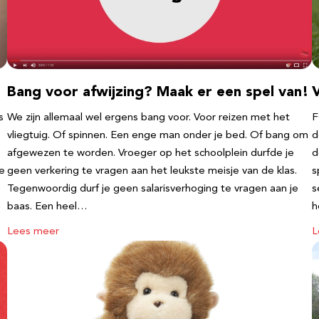
Bang voor afwijzing? Maak er een spel van!
V
s
We zijn allemaal wel ergens bang voor. Voor reizen met het
F
vliegtuig. Of spinnen. Een enge man onder je bed. Of bang om
d
afgewezen te worden. Vroeger op het schoolplein durfde je
d
te
geen verkering te vragen aan het leukste meisje van de klas.
s
Tegenwoordig durf je geen salarisverhoging te vragen aan je
s
baas. Een heel…
h
Lees meer
L