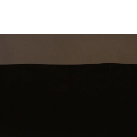
st
Theatershow
Training
Omdenkkrin