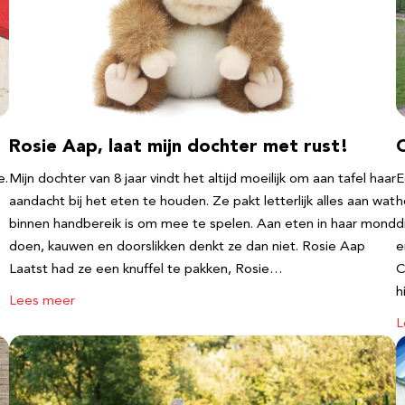
Rosie Aap, laat mijn dochter met rust!
e.
Mijn dochter van 8 jaar vindt het altijd moeilijk om aan tafel haar
E
aandacht bij het eten te houden. Ze pakt letterlijk alles aan wat
h
binnen handbereik is om mee te spelen. Aan eten in haar mond
d
doen, kauwen en doorslikken denkt ze dan niet. Rosie Aap
e
Laatst had ze een knuffel te pakken, Rosie…
C
h
Lees meer
L