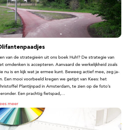
Olifantenpaadjes
en van de strategieën uit ons boek Huh!? De strategie van
et omdenken is accepteren. Aanvaard de werkelijkheid zoals
ie nu is en kijk wat je ermee kunt. Beweeg actief mee, zeg ja-
n. Een mooi voorbeeld kregen we getipt van Kees: het
hristoffel Plantijnpad in Amsterdam, te zien op de foto’s
ieronder. Een prachtig fietspad,…
ees meer