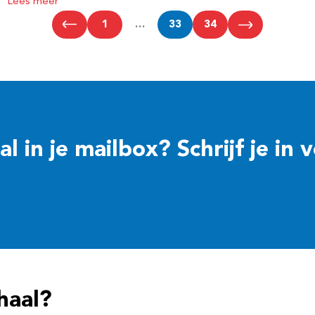
Lees meer
1
…
33
34
 in je mailbox? Schrijf je in 
haal?