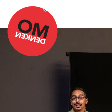
Over Omdenken
Podca