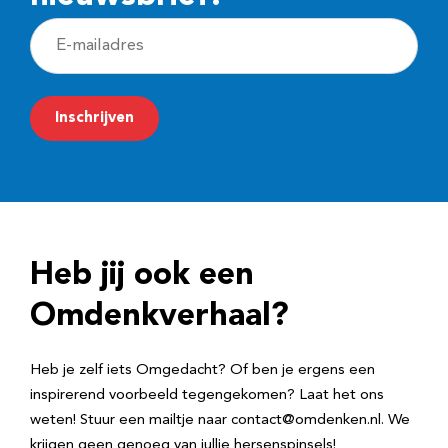
E
-
m
Inschrijven
a
i
l
a
d
Heb jij ook een
r
e
Omdenkverhaal?
s
Heb je zelf iets Omgedacht? Of ben je ergens een
inspirerend voorbeeld tegengekomen? Laat het ons
weten! Stuur een mailtje naar contact@omdenken.nl. We
krijgen geen genoeg van jullie hersenspinsels!