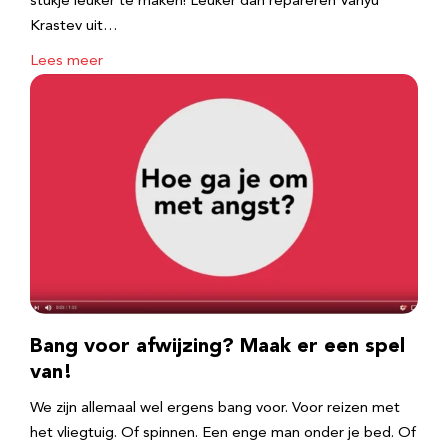
stukje leuker te maken! Leuker dan repareren Vanyu
Krastev uit…
Lees meer
Bang voor afwijzing? Maak er een spel
van!
We zijn allemaal wel ergens bang voor. Voor reizen met
het vliegtuig. Of spinnen. Een enge man onder je bed. Of