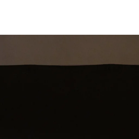
st
Theatershow
Training
Omdenkkrin