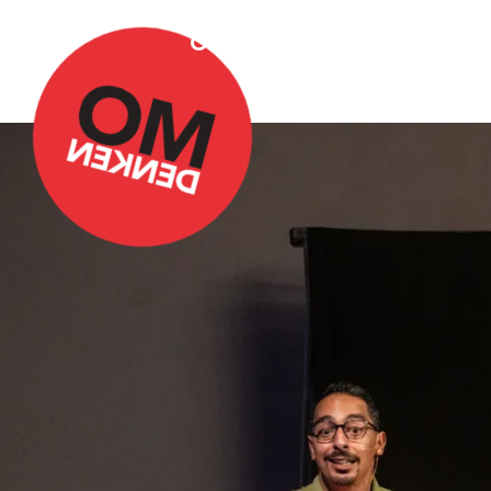
Over Omdenken
Podca