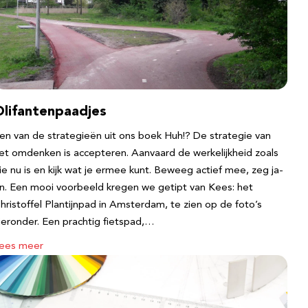
Olifantenpaadjes
en van de strategieën uit ons boek Huh!? De strategie van
et omdenken is accepteren. Aanvaard de werkelijkheid zoals
ie nu is en kijk wat je ermee kunt. Beweeg actief mee, zeg ja-
n. Een mooi voorbeeld kregen we getipt van Kees: het
hristoffel Plantijnpad in Amsterdam, te zien op de foto’s
ieronder. Een prachtig fietspad,…
ees meer