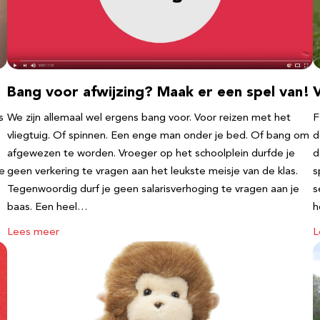
Bang voor afwijzing? Maak er een spel van!
V
s
We zijn allemaal wel ergens bang voor. Voor reizen met het
F
vliegtuig. Of spinnen. Een enge man onder je bed. Of bang om
d
afgewezen te worden. Vroeger op het schoolplein durfde je
d
te
geen verkering te vragen aan het leukste meisje van de klas.
s
Tegenwoordig durf je geen salarisverhoging te vragen aan je
s
baas. Een heel…
h
Lees meer
L