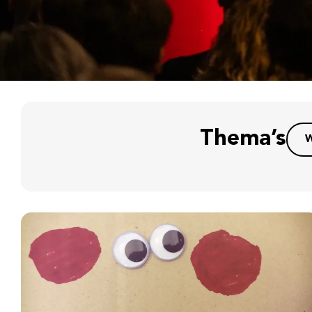
Thema’s
W