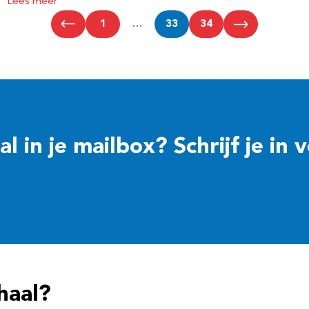
Lees meer
1
…
33
34
 in je mailbox? Schrijf je in 
haal?