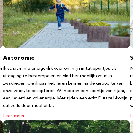
Autonomie
an
Ik schaam me er eigenlijk voor om mijn irritatiepuntjes als
M
uitdaging te bestempelen en vind het moeilijk om mijn
m
zwakheden, die ik pas heb leren kennen na de geboorte van
b
t
onze zoon, te accepteren. Wij hebben een zoontje van 4 jaar,
o
een lieverd en vol energie. Met tijden een echt Duracell-konijn,
p
dat zelfs door moeheid…
v
Lees meer
L