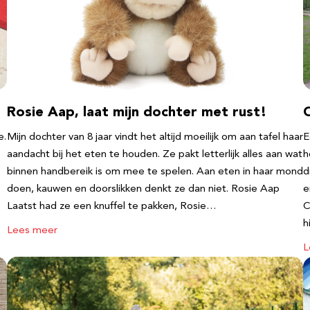
Rosie Aap, laat mijn dochter met rust!
e.
Mijn dochter van 8 jaar vindt het altijd moeilijk om aan tafel haar
E
aandacht bij het eten te houden. Ze pakt letterlijk alles aan wat
h
binnen handbereik is om mee te spelen. Aan eten in haar mond
d
doen, kauwen en doorslikken denkt ze dan niet. Rosie Aap
e
Laatst had ze een knuffel te pakken, Rosie…
C
h
Lees meer
L