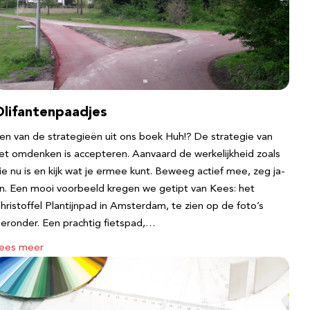
Olifantenpaadjes
en van de strategieën uit ons boek Huh!? De strategie van
et omdenken is accepteren. Aanvaard de werkelijkheid zoals
ie nu is en kijk wat je ermee kunt. Beweeg actief mee, zeg ja-
n. Een mooi voorbeeld kregen we getipt van Kees: het
hristoffel Plantijnpad in Amsterdam, te zien op de foto’s
ieronder. Een prachtig fietspad,…
ees meer