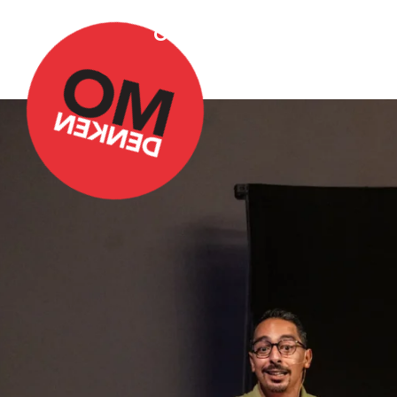
Over Omdenken
Podca