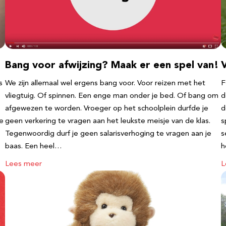
Bang voor afwijzing? Maak er een spel van!
V
s
We zijn allemaal wel ergens bang voor. Voor reizen met het
F
vliegtuig. Of spinnen. Een enge man onder je bed. Of bang om
d
afgewezen te worden. Vroeger op het schoolplein durfde je
d
te
geen verkering te vragen aan het leukste meisje van de klas.
s
Tegenwoordig durf je geen salarisverhoging te vragen aan je
s
baas. Een heel…
h
Lees meer
L