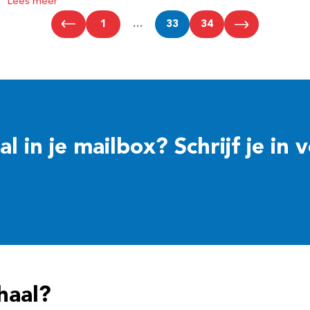
Lees meer
1
…
33
34
 in je mailbox? Schrijf je in 
haal?