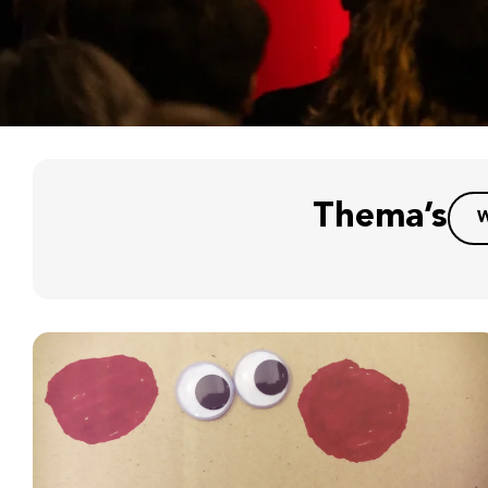
Thema’s
W