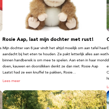
Rosie Aap, laat mijn dochter met rust!
e.
Mijn dochter van 8 jaar vindt het altijd moeilijk om aan tafel haar
E
aandacht bij het eten te houden. Ze pakt letterlijk alles aan wat
h
binnen handbereik is om mee te spelen. Aan eten in haar mond
d
doen, kauwen en doorslikken denkt ze dan niet. Rosie Aap
e
Laatst had ze een knuffel te pakken, Rosie…
C
h
Lees meer
L