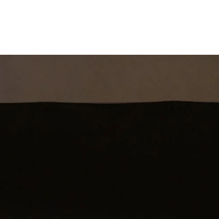
st
Theatershow
Training
Omdenkkrin