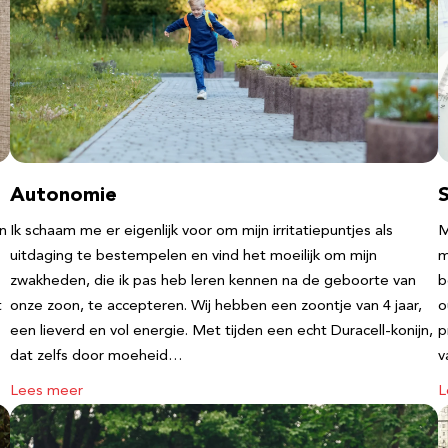
Autonomie
an
Ik schaam me er eigenlijk voor om mijn irritatiepuntjes als
M
uitdaging te bestempelen en vind het moeilijk om mijn
m
zwakheden, die ik pas heb leren kennen na de geboorte van
b
t
onze zoon, te accepteren. Wij hebben een zoontje van 4 jaar,
o
een lieverd en vol energie. Met tijden een echt Duracell-konijn,
p
dat zelfs door moeheid…
v
Lees meer
L