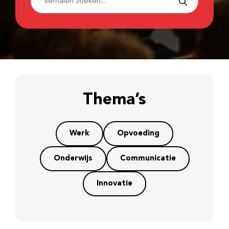
Thema’s
Werk
Opvoeding
Onderwijs
Communicatie
Innovatie