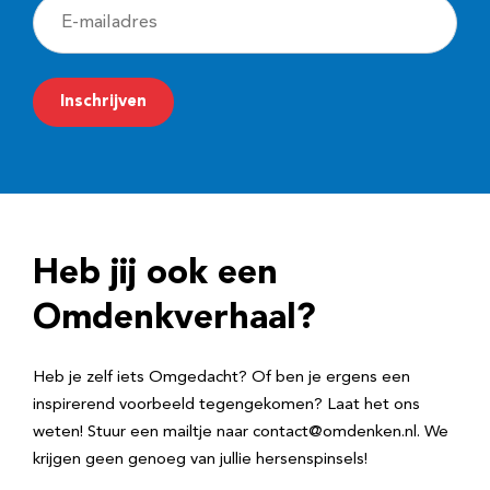
E
-
m
Inschrijven
a
i
l
a
d
Heb jij ook een
r
e
Omdenkverhaal?
s
Heb je zelf iets Omgedacht? Of ben je ergens een
inspirerend voorbeeld tegengekomen? Laat het ons
weten! Stuur een mailtje naar contact@omdenken.nl. We
krijgen geen genoeg van jullie hersenspinsels!