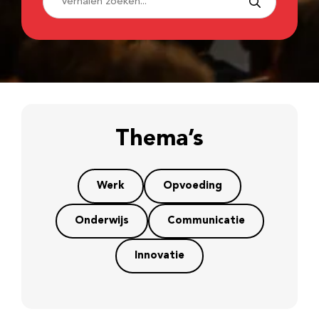
Thema’s
Werk
Opvoeding
Onderwijs
Communicatie
Innovatie