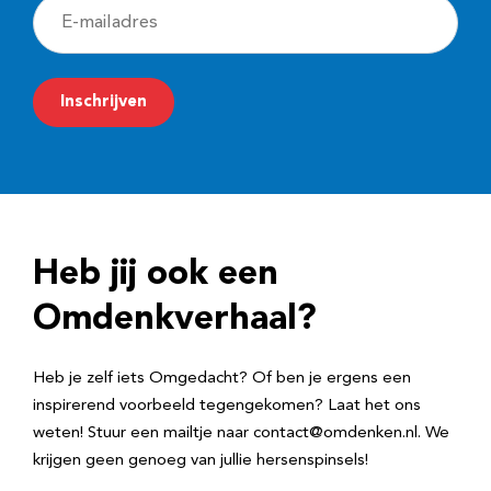
E
-
m
Inschrijven
a
i
l
a
d
Heb jij ook een
r
e
Omdenkverhaal?
s
Heb je zelf iets Omgedacht? Of ben je ergens een
inspirerend voorbeeld tegengekomen? Laat het ons
weten! Stuur een mailtje naar contact@omdenken.nl. We
krijgen geen genoeg van jullie hersenspinsels!