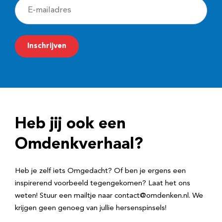
E
-
m
Inschrijven
a
i
l
a
d
Heb jij ook een
r
e
Omdenkverhaal?
s
Heb je zelf iets Omgedacht? Of ben je ergens een
inspirerend voorbeeld tegengekomen? Laat het ons
weten! Stuur een mailtje naar contact@omdenken.nl. We
krijgen geen genoeg van jullie hersenspinsels!