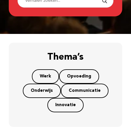
Thema’s
Werk
Opvoeding
Onderwijs
Communicatie
Innovatie