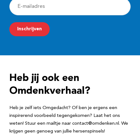
E
-
m
Inschrijven
a
i
l
a
d
Heb jij ook een
r
e
Omdenkverhaal?
s
Heb je zelf iets Omgedacht? Of ben je ergens een
inspirerend voorbeeld tegengekomen? Laat het ons
weten! Stuur een mailtje naar contact@omdenken.nl. We
krijgen geen genoeg van jullie hersenspinsels!