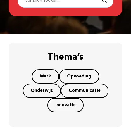
Thema’s
Werk
Opvoeding
Onderwijs
Communicatie
Innovatie