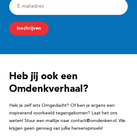
E
-
m
Inschrijven
a
i
l
a
d
Heb jij ook een
r
e
Omdenkverhaal?
s
Heb je zelf iets Omgedacht? Of ben je ergens een
inspirerend voorbeeld tegengekomen? Laat het ons
weten! Stuur een mailtje naar contact@omdenken.nl. We
krijgen geen genoeg van jullie hersenspinsels!