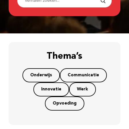
Thema’s
Onderwijs
Communicatie
Innovatie
Werk
Opvoeding