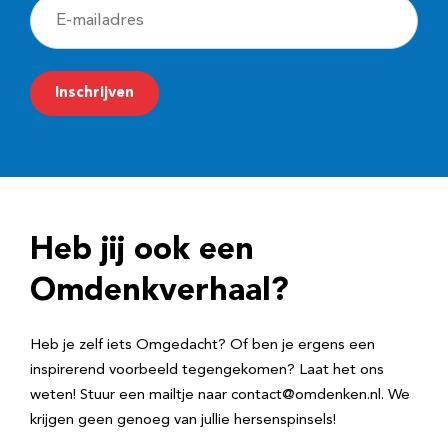
E
-
m
Inschrijven
a
i
l
a
d
Heb jij ook een
r
e
Omdenkverhaal?
s
Heb je zelf iets Omgedacht? Of ben je ergens een
inspirerend voorbeeld tegengekomen? Laat het ons
weten! Stuur een mailtje naar contact@omdenken.nl. We
krijgen geen genoeg van jullie hersenspinsels!