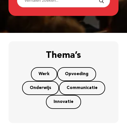
Thema’s
Werk
Opvoeding
Onderwijs
Communicatie
Innovatie