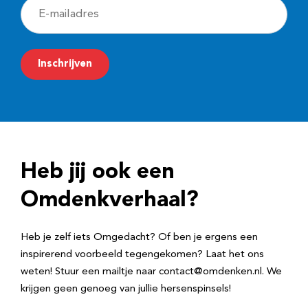
E
-
m
Inschrijven
a
i
l
a
d
Heb jij ook een
r
e
Omdenkverhaal?
s
Heb je zelf iets Omgedacht? Of ben je ergens een
inspirerend voorbeeld tegengekomen? Laat het ons
weten! Stuur een mailtje naar contact@omdenken.nl. We
krijgen geen genoeg van jullie hersenspinsels!