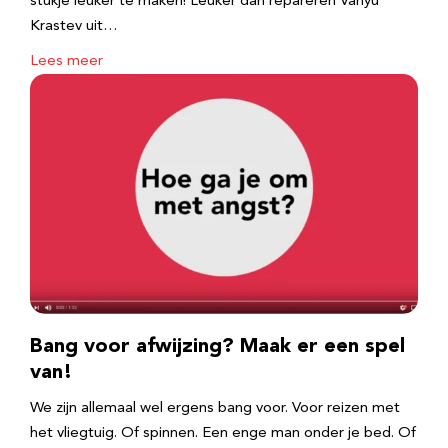
stukje leuker te maken! Leuker dan repareren Vanyu
Krastev uit…
Lees meer
Bang voor afwijzing? Maak er een spel
van!
We zijn allemaal wel ergens bang voor. Voor reizen met
het vliegtuig. Of spinnen. Een enge man onder je bed. Of