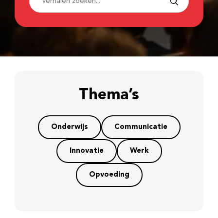
Thema’s
Onderwijs
Communicatie
Innovatie
Werk
Opvoeding