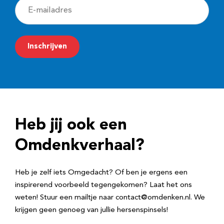
E
-
m
Inschrijven
a
i
l
a
d
Heb jij ook een
r
e
Omdenkverhaal?
s
Heb je zelf iets Omgedacht? Of ben je ergens een
inspirerend voorbeeld tegengekomen? Laat het ons
weten! Stuur een mailtje naar contact@omdenken.nl. We
krijgen geen genoeg van jullie hersenspinsels!