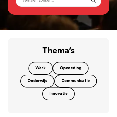
Thema’s
Werk
Opvoeding
Onderwijs
Communicatie
Innovatie