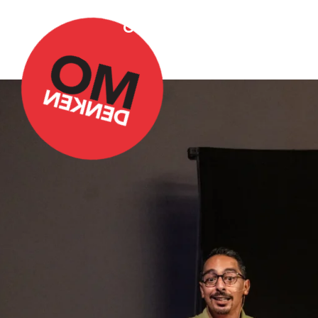
Over Omdenken
Podca