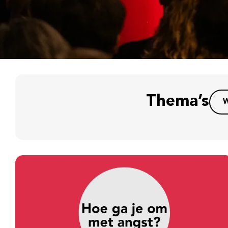
Thema’s
W