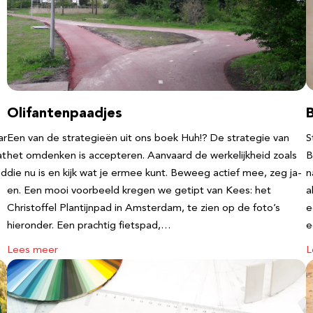
Olifantenpaadjes
ar
Een van de strategieën uit ons boek Huh!? De strategie van
S
at
het omdenken is accepteren. Aanvaard de werkelijkheid zoals
B
nd
die nu is en kijk wat je ermee kunt. Beweeg actief mee, zeg ja-
n
en. Een mooi voorbeeld kregen we getipt van Kees: het
a
Christoffel Plantijnpad in Amsterdam, te zien op de foto’s
e
hieronder. Een prachtig fietspad,…
Lees meer
L