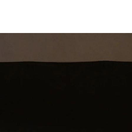
st
Theatershow
Training
Omdenkkrin