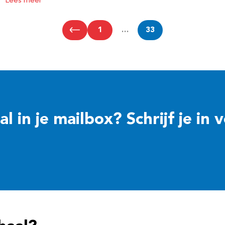
Lees meer
1
…
33
 in je mailbox? Schrijf je in 