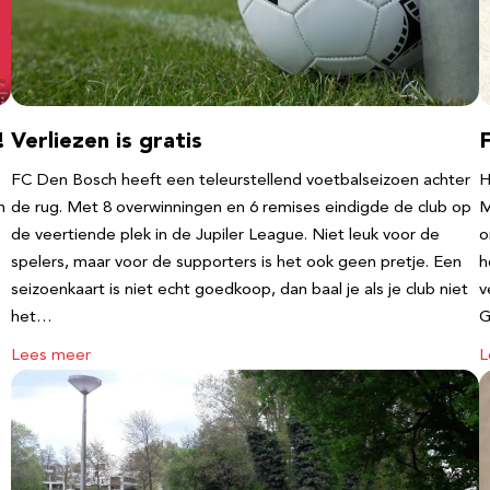
!
Verliezen is gratis
FC Den Bosch heeft een teleurstellend voetbalseizoen achter
H
m
de rug. Met 8 overwinningen en 6 remises eindigde de club op
M
de veertiende plek in de Jupiler League. Niet leuk voor de
o
spelers, maar voor de supporters is het ook geen pretje. Een
h
seizoenkaart is niet echt goedkoop, dan baal je als je club niet
v
het…
G
Lees meer
L