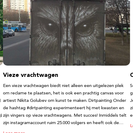
Vieze vrachtwagen
Een vieze vrachtwagen biedt niet alleen een uitgelezen plek
S
om reclame te plaatsen, het is ook een prachtig canvas voor
g
artiest Nikita Golubev om kunst te maken. Dirtpainting Onder
J
l
de hashtag #dirtpainting experimenteert hij met kwasten en
z
zijn vingers op vieze vrachtwagens. Met succes! Inmiddels telt
e
d
zijn instagramaccount ruim 25.000 volgers en heeft ook de…
L