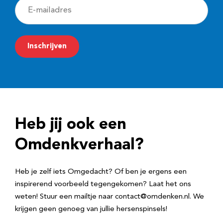
E
-
m
Inschrijven
a
i
l
a
d
Heb jij ook een
r
e
Omdenkverhaal?
s
Heb je zelf iets Omgedacht? Of ben je ergens een
inspirerend voorbeeld tegengekomen? Laat het ons
weten! Stuur een mailtje naar contact@omdenken.nl. We
krijgen geen genoeg van jullie hersenspinsels!