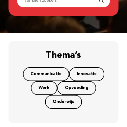
Thema’s
Communicatie
Innovatie
Werk
Opvoeding
Onderwijs