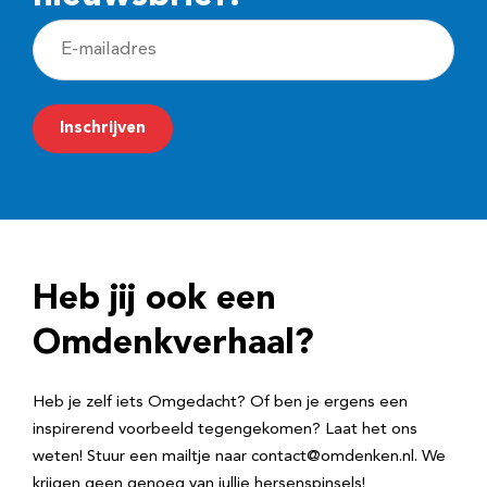
E
-
m
Inschrijven
a
i
l
a
d
Heb jij ook een
r
e
Omdenkverhaal?
s
Heb je zelf iets Omgedacht? Of ben je ergens een
inspirerend voorbeeld tegengekomen? Laat het ons
weten! Stuur een mailtje naar contact@omdenken.nl. We
krijgen geen genoeg van jullie hersenspinsels!