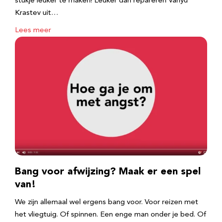
stukje leuker te maken! Leuker dan repareren Vanyu
Krastev uit…
Lees meer
Bang voor afwijzing? Maak er een spel
van!
We zijn allemaal wel ergens bang voor. Voor reizen met
het vliegtuig. Of spinnen. Een enge man onder je bed. Of