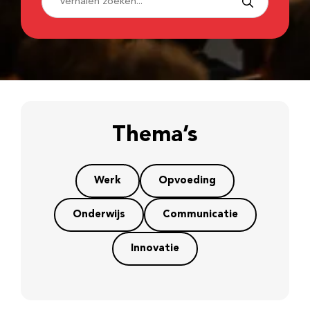
Thema’s
Werk
Opvoeding
Onderwijs
Communicatie
Innovatie