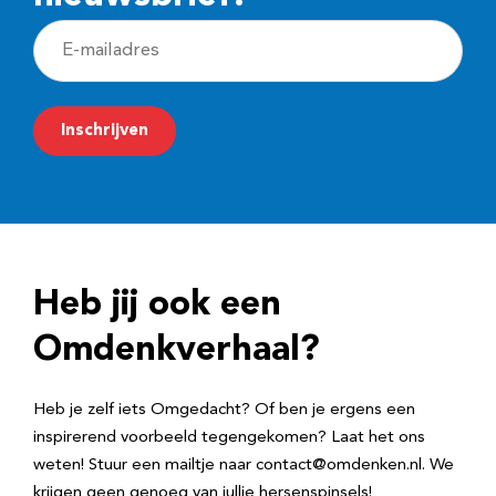
E
-
m
Inschrijven
a
i
l
a
d
Heb jij ook een
r
e
Omdenkverhaal?
s
Heb je zelf iets Omgedacht? Of ben je ergens een
inspirerend voorbeeld tegengekomen? Laat het ons
weten! Stuur een mailtje naar contact@omdenken.nl. We
krijgen geen genoeg van jullie hersenspinsels!