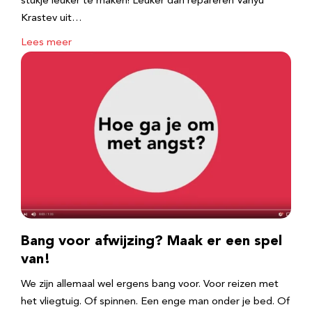
stukje leuker te maken! Leuker dan repareren Vanyu
Krastev uit…
Lees meer
Bang voor afwijzing? Maak er een spel
van!
We zijn allemaal wel ergens bang voor. Voor reizen met
het vliegtuig. Of spinnen. Een enge man onder je bed. Of