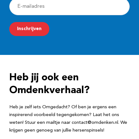
E
-
m
Inschrijven
a
i
l
a
d
Heb jij ook een
r
e
Omdenkverhaal?
s
Heb je zelf iets Omgedacht? Of ben je ergens een
inspirerend voorbeeld tegengekomen? Laat het ons
weten! Stuur een mailtje naar contact@omdenken.nl. We
krijgen geen genoeg van jullie hersenspinsels!