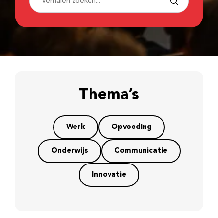
Thema’s
Werk
Opvoeding
Onderwijs
Communicatie
Innovatie