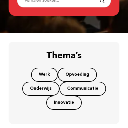
Thema’s
Werk
Opvoeding
Onderwijs
Communicatie
Innovatie