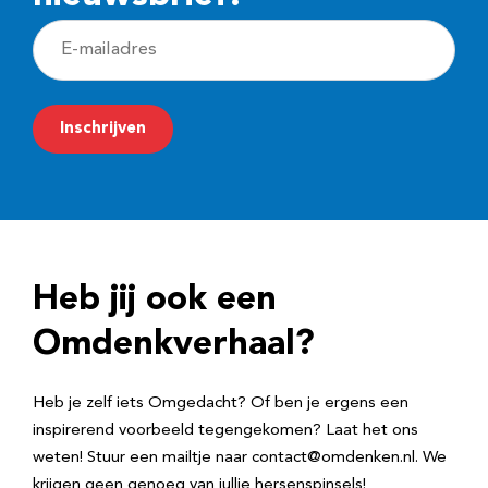
E
-
m
Inschrijven
a
i
l
a
d
Heb jij ook een
r
e
Omdenkverhaal?
s
Heb je zelf iets Omgedacht? Of ben je ergens een
inspirerend voorbeeld tegengekomen? Laat het ons
weten! Stuur een mailtje naar contact@omdenken.nl. We
krijgen geen genoeg van jullie hersenspinsels!