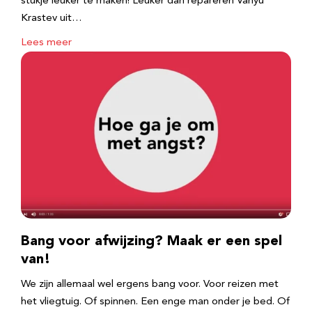
stukje leuker te maken! Leuker dan repareren Vanyu
Krastev uit…
Lees meer
Bang voor afwijzing? Maak er een spel
van!
We zijn allemaal wel ergens bang voor. Voor reizen met
het vliegtuig. Of spinnen. Een enge man onder je bed. Of