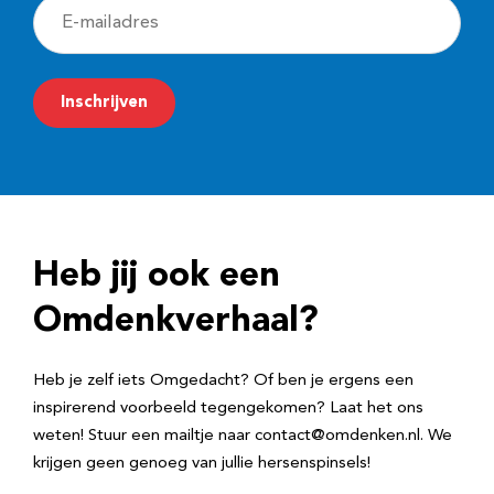
E
-
m
Inschrijven
a
i
l
a
d
Heb jij ook een
r
e
Omdenkverhaal?
s
Heb je zelf iets Omgedacht? Of ben je ergens een
inspirerend voorbeeld tegengekomen? Laat het ons
weten! Stuur een mailtje naar contact@omdenken.nl. We
krijgen geen genoeg van jullie hersenspinsels!