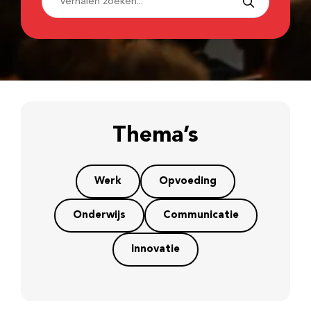
Thema’s
Werk
Opvoeding
Onderwijs
Communicatie
Innovatie