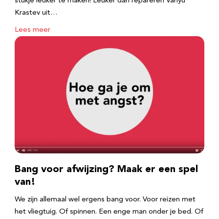
stukje leuker te maken! Leuker dan repareren Vanyu
Krastev uit…
Lees meer
Bang voor afwijzing? Maak er een spel
van!
We zijn allemaal wel ergens bang voor. Voor reizen met
het vliegtuig. Of spinnen. Een enge man onder je bed. Of