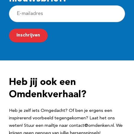
E
-
m
Inschrijven
a
i
l
a
d
Heb jij ook een
r
e
Omdenkverhaal?
s
Heb je zelf iets Omgedacht? Of ben je ergens een
inspirerend voorbeeld tegengekomen? Laat het ons
weten! Stuur een mailtje naar contact@omdenken.nl. We
krijgen geen genoeg van jullie hersenspinsels!