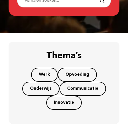
Thema’s
Werk
Opvoeding
Onderwijs
Communicatie
Innovatie